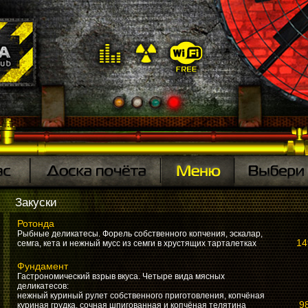
Закуски
Ротонда
Рыбные деликатесы. Форель собственного копчения, эскалар,
14
семга, кета и нежный мусс из семги в хрустящих тарталетках
Фундамент
Гастрономический взрыв вкуса. Четыре вида мясных
деликатесов:
нежный куриный рулет собственного приготовления, копчёная
98
куриная грудка, сочная шпигованная и копчёная телятина