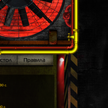
90 с.
0 с.