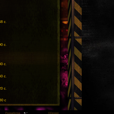
8 с.
0 с.
0 с.
40 с
.
20 с
.
80 с
Разработка
©Design