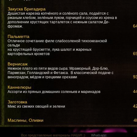
Закуска Бригадира
Душистая нарезка копчёного и солёного сала, подаётся с
ржаным хлебом, зелёным луком, горчицей и соусом из хрена в
дополнении хрустящих тарталеток с нежным салатом Де-
64
фромаж.
Пальметта
Отличное сочетание филе слабосоленой тихоокеанской
сельди
на хрустящей брускетте, лука шалот и жареных
69
картофельных крокетов
Вернисаж
Нежное плато из пяти видов сыра: Мраморный, Дор-Блю,
Пармезан, Голландский и Фетакса. В классической подаче с
93
виноградом, мёдом и грецкими орехами
Каннелюры
4
Ассорти из пряных домашних соленьев и маринадов
Заготовка
4
Микс из свежих овощей и зелени
Маслины, Оливки
4
Все представленые материалы НАШИ! :)
Whatsapp: