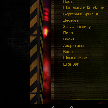
Паста
Шашлыки и Колбаски
Бургеры и Крылья
Десерты
Закуски к пиву
Пиво
Водка
Аперитивы
Вино
Шампанское
Elite Bar